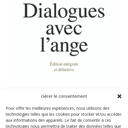
Sortie de la nouvelle édition des Dialogues avec
Gérer le consentement
l’ange – 18 février 2026
par
Emilie Poget
|
Fév 15, 2026
|
Où le rencontrer ?
Pour offrir les meilleures expériences, nous utilisons des
technologies telles que les cookies pour stocker et/ou accéder
« Attention, ce n’est plus moi qui parle ! » Par ces mots
aux informations des appareils. Le fait de consentir à ces
commence, dans un petit village de Hongrie, une
technologies nous permettra de traiter des données telles que