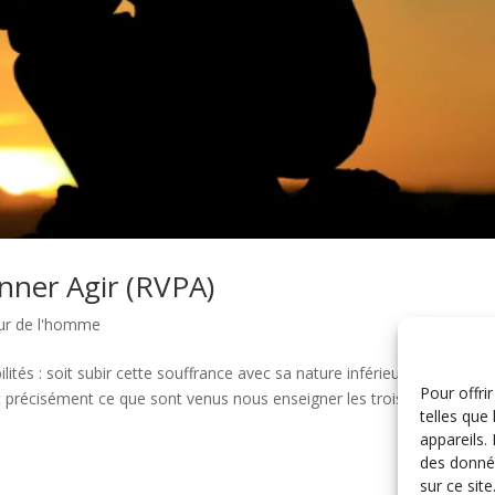
onner Agir (RVPA)
eur de l'homme
ités : soit subir cette souffrance avec sa nature inférieure, soit dépa
Pour offri
st précisément ce que sont venus nous enseigner les trois prophètes
telles que
appareils.
des donnée
sur ce sit